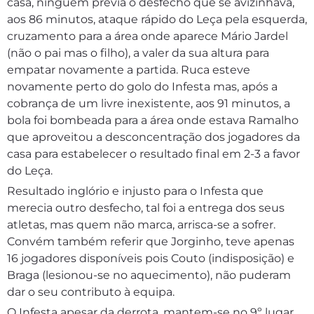
casa, ninguém previa o desfecho que se avizinhava,
aos 86 minutos, ataque rápido do Leça pela esquerda,
cruzamento para a área onde aparece Mário Jardel
(não o pai mas o filho), a valer da sua altura para
empatar novamente a partida. Ruca esteve
novamente perto do golo do Infesta mas, após a
cobrança de um livre inexistente, aos 91 minutos, a
bola foi bombeada para a área onde estava Ramalho
que aproveitou a desconcentração dos jogadores da
casa para estabelecer o resultado final em 2-3 a favor
do Leça.
Resultado inglório e injusto para o Infesta que
merecia outro desfecho, tal foi a entrega dos seus
atletas, mas quem não marca, arrisca-se a sofrer.
Convém também referir que Jorginho, teve apenas
16 jogadores disponíveis pois Couto (indisposição) e
Braga (lesionou-se no aquecimento), não puderam
dar o seu contributo à equipa.
O Infesta apesar da derrota, mantem-se no 9º lugar