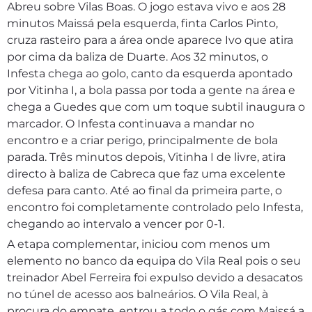
Abreu sobre Vilas Boas. O jogo estava vivo e aos 28
minutos Maissá pela esquerda, finta Carlos Pinto,
cruza rasteiro para a área onde aparece Ivo que atira
por cima da baliza de Duarte. Aos 32 minutos, o
Infesta chega ao golo, canto da esquerda apontado
por Vitinha I, a bola passa por toda a gente na área e
chega a Guedes que com um toque subtil inaugura o
marcador. O Infesta continuava a mandar no
encontro e a criar perigo, principalmente de bola
parada. Três minutos depois, Vitinha I de livre, atira
directo à baliza de Cabreca que faz uma excelente
defesa para canto. Até ao final da primeira parte, o
encontro foi completamente controlado pelo Infesta,
chegando ao intervalo a vencer por 0-1.
A etapa complementar, iniciou com menos um
elemento no banco da equipa do Vila Real pois o seu
treinador Abel Ferreira foi expulso devido a desacatos
no túnel de acesso aos balneários. O Vila Real, à
procura do empate, entrou a todo o gás com Maissá a