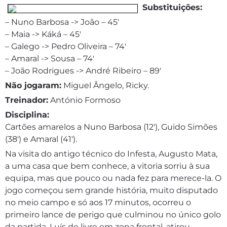
Substituições:
– Nuno Barbosa -> João – 45′
– Maia -> Káká – 45′
– Galego -> Pedro Oliveira – 74′
– Amaral -> Sousa – 74′
– João Rodrigues -> André Ribeiro – 89′
Não jogaram:
Miguel Ângelo, Ricky.
Treinador:
António Formoso
Disciplina:
Cartões amarelos a Nuno Barbosa (12′), Guido Simões
(38′) e Amaral (41′).
Na visita do antigo técnico do Infesta, Augusto Mata,
a uma casa que bem conhece, a vitoria sorriu à sua
equipa, mas que pouco ou nada fez para merece-la. O
jogo começou sem grande história, muito disputado
no meio campo e só aos 17 minutos, ocorreu o
primeiro lance de perigo que culminou no único golo
da partida. Luís de livre em zona frontal, atirou