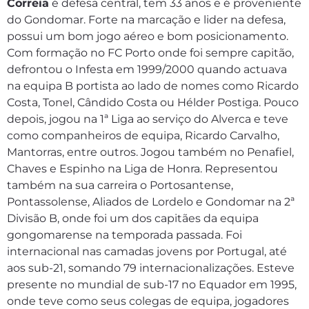
Correia
é defesa central, tem 33 anos e é proveniente
do Gondomar. Forte na marcação e lider na defesa,
possui um bom jogo aéreo e bom posicionamento.
Com formação no FC Porto onde foi sempre capitão,
defrontou o Infesta em 1999/2000 quando actuava
na equipa B portista ao lado de nomes como Ricardo
Costa, Tonel, Cândido Costa ou Hélder Postiga. Pouco
depois, jogou na 1ª Liga ao serviço do Alverca e teve
como companheiros de equipa, Ricardo Carvalho,
Mantorras, entre outros. Jogou também no Penafiel,
Chaves e Espinho na Liga de Honra. Representou
também na sua carreira o Portosantense,
Pontassolense, Aliados de Lordelo e Gondomar na 2ª
Divisão B, onde foi um dos capitães da equipa
gongomarense na temporada passada. Foi
internacional nas camadas jovens por Portugal, até
aos sub-21, somando 79 internacionalizações. Esteve
presente no mundial de sub-17 no Equador em 1995,
onde teve como seus colegas de equipa, jogadores