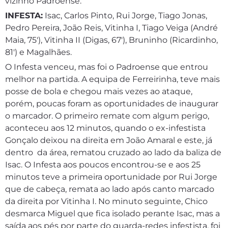
vizinho Padroense.
INFESTA:
Isac, Carlos Pinto, Rui Jorge, Tiago Jonas,
Pedro Pereira, João Reis, Vitinha I, Tiago Veiga (André
Maia, 75′), Vitinha II (Digas, 67′), Bruninho (Ricardinho,
81′) e Magalhães.
O Infesta venceu, mas foi o Padroense que entrou
melhor na partida. A equipa de Ferreirinha, teve mais
posse de bola e chegou mais vezes ao ataque,
porém, poucas foram as oportunidades de inaugurar
o marcador. O primeiro remate com algum perigo,
aconteceu aos 12 minutos, quando o ex-infestista
Gonçalo deixou na direita em João Amaral e este, já
dentro da área, rematou cruzado ao lado da baliza de
Isac. O Infesta aos poucos encontrou-se e aos 25
minutos teve a primeira oportunidade por Rui Jorge
que de cabeça, remata ao lado após canto marcado
da direita por Vitinha I. No minuto seguinte, Chico
desmarca Miguel que fica isolado perante Isac, mas a
saída aos pés por parte do guarda-redes infestista, foi