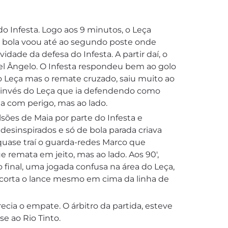
o Infesta. Logo aos 9 minutos, o Leça
a bola voou até ao segundo poste onde
dade da defesa do Infesta. A partir daí, o
el Ângelo. O Infesta respondeu bem ao golo
do Leça mas o remate cruzado, saiu muito ao
ao invés do Leça que ia defendendo como
a com perigo, mas ao lado.
sões de Maia por parte do Infesta e
 desinspirados e só de bola parada criava
 quase traí o guarda-redes Marco que
 remata em jeito, mas ao lado. Aos 90′,
do final, uma jogada confusa na área do Leça,
s corta o lance mesmo em cima da linha de
ecia o empate. O árbitro da partida, esteve
e ao Rio Tinto.