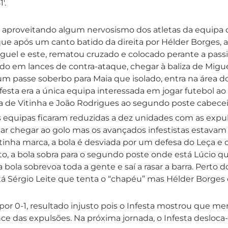
′.
 aproveitando algum nervosismo dos atletas da equipa d
ue após um canto batido da direita por Hélder Borges, 
el e este, rematou cruzado e colocado perante a passivi
ndo em lances de contra-ataque, chegar à baliza de Migu
z um passe soberbo para Maia que isolado, entra na área 
nfesta era a única equipa interessada em jogar futebol 
da de Vitinha e João Rodrigues ao segundo poste cabecei
 equipas ficaram reduzidas a dez unidades com as expul
ntar chegar ao golo mas os avançados infestistas estavam
Vitinha marca, a bola é desviada por um defesa do Leça e
, a bola sobra para o segundo poste onde está Lúcio que
 bola sobrevoa toda a gente e saí a rasar a barra. Perto 
stá Sérgio Leite que tenta o “chapéu” mas Hélder Borge
or 0-1, resultado injusto pois o Infesta mostrou que mer
e das expulsões. Na próxima jornada, o Infesta desloca-s