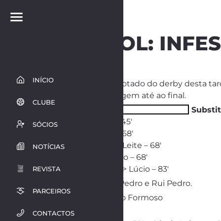
FUTEBOL: INFE
INÍCIO
O Infesta saiu derrotado do derby desta tard
e segurou a vantagem até ao final.
CLUBE
Substi
– Amaral -> João – 45′
SÓCIOS
– Sousa -> Flávio – 68′
– Galego -> Sérgio Leite – 68′
NOTÍCIAS
– Káka -> João Pinto – 68′
– João Rodrigues -> Lúcio – 83′
REVISTA
Não jogaram:
Zé Pedro e Rui Pedro.
PARCEIROS
Treinador:
António Formoso
Disciplina:
CONTACTOS