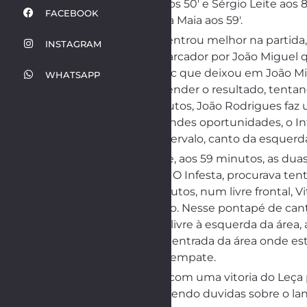
Amarelos a Káka aos 50′ e Sérgio Leite aos 81
FACEBOOK
Vermelho directo a Maia aos 59′.
A equipa do Leça entrou melhor na partida,
INSTAGRAM
adiantou-se no marcador por João Miguel q
estava Michel Adzic que deixou em João Migu
WHATSAPP
Leça passou a defender o resultado, tenta
leceiro, aos 13 minutos, João Rodrigues fa
lado. Sem criar grandes oportunidades, o I
podia. Perto do intervalo, canto da esquer
Nas segunda parte, aos 59 minutos, as duas
Cláudio, pelo Leça. O Infesta, procurava te
perigo. Aos 83 minutos, num livre frontal, 
defende para canto. Nesse pontapé de canto
Vitinha marca um livre à esquerda da área, a
a bola sobra para a entrada da área onde e
golo impedindo o empate.
A partida termina com uma vitoria do Leça p
em geral bem, havendo duvidas sobre o lanc