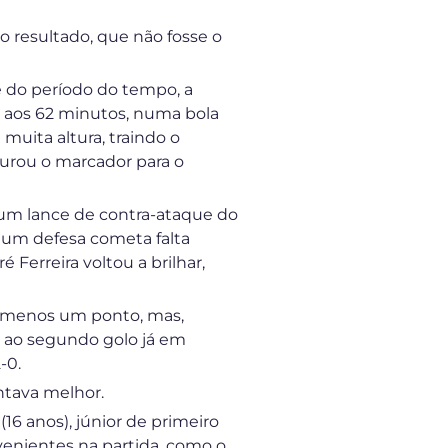
 resultado, que não fosse o
e do período do tempo, a
 aos 62 minutos, numa bola
muita altura, traindo o
gurou o marcador para o
 num lance de contra-ataque do
e um defesa cometa falta
 Ferreira voltou a brilhar,
lo menos um ponto, mas,
u ao segundo golo já em
-0.
ntava melhor.
16 anos), júnior de primeiro
rvenientes na partida, como o