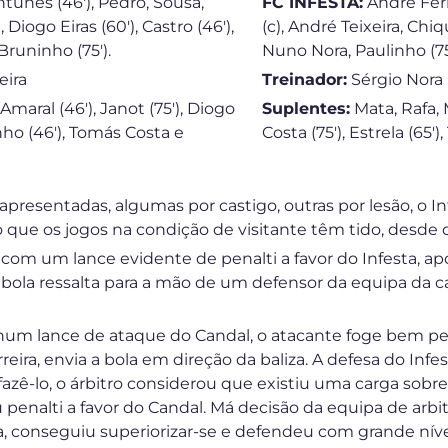
FC INFESTA:
André Ferre
tunes (46′), Pedro, Sousa,
(c), André Teixeira, Chiq
 Diogo Eiras (60′), Castro (46′),
Nuno Nora, Paulinho (75′)
Bruninho (75′).
Treinador:
Sérgio Nora
eira
Suplentes:
Mata, Rafa, 
Amaral (46′), Janot (75′), Diogo
Costa (75′), Estrela (65′),
ho (46′), Tomás Costa e
presentadas, algumas por castigo, outras por lesão, o I
o que os jogos na condição de visitante têm tido, desde
u com um lance evidente de penalti a favor do Infesta, 
a bola ressalta para a mão de um defensor da equipa da c
num lance de ataque do Candal, o atacante foge bem pel
eira, envia a bola em direção da baliza. A defesa do Infe
 fazê-lo, o árbitro considerou que existiu uma carga sob
lou penalti a favor do Candal. Má decisão da equipa de ar
a, conseguiu superiorizar-se e defendeu com grande nív