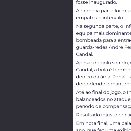
fosse inaugurado.
A primeira parte foi m
empate ao intervalo.
Na segunda parte, o In
equipa mais dominante,
bombeada para a entrada
guarda-redes André Ferr
Candal.
Apesar do golo sofrido,
Candal, a bola é bombe
dentro da área. Penalti
defendendo e mantendo
Até ao final do jogo, o
balanceados no ataque,
período de compensação
Resultado injusto por 
Em nota final, uma pala
ano, que fez uma exibiç