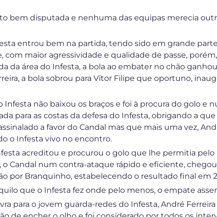
uito bem disputada e nenhuma das equipas merecia outro
festa entrou bem na partida, tendo sido em grande part
 com maior agressividade e qualidade de passe, porém,
 da área do Infesta, a bola ao embater no chão ganhou 
eira, a bola sobrou para Vítor Filipe que oportuno, inau
 o Infesta não baixou os braços e foi à procura do golo e
ada para as costas da defesa do Infesta, obrigando a qu
 assinalado a favor do Candal mas que mais uma vez, André
 o Infesta vivo no encontro.
 Infesta acreditou e procurou o golo que lhe permitia pe
 o Candal num contra-ataque rápido e eficiente, chego
 por Branquinho, estabelecendo o resultado final em 2
aquilo que o Infesta fez onde pelo menos, o empate asse
vra para o jovem guarda-redes do Infesta, André Ferreira (
ão de encher o olho e foi considerado por todos os inte