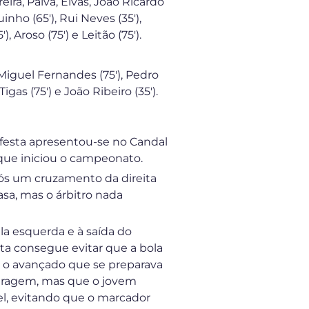
ira, Paiva, Elvas, João Ricardo
uinho (65′), Rui Neves (35′),
, Aroso (75′) e Leitão (75′).
Miguel Fernandes (75′), Pedro
 Tigas (75′) e João Ribeiro (35′).
nfesta apresentou-se no Candal
 que iniciou o campeonato.
após um cruzamento da direita
asa, mas o árbitro nada
a esquerda e à saída do
sta consegue evitar que a bola
re o avançado que se preparava
bitragem, mas que o jovem
el, evitando que o marcador