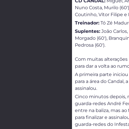
CD CANDAL:
Miguel, An
Nuno Costa, Murilo (60′),
Coutinho, Vítor Filipe e 
Treinador:
Tó Zé Madur
Suplentes:
João Carlos, 
Morgado (60′), Branquin
Pedrosa (60′).
Com muitas alterações a
para dar a volta ao rum
A primeira parte inicio
para a área do Candal, 
assinalou.
Cinco minutos depois, 
guarda-redes André Ferr
entre na baliza, mas ao
para finalizar e assina
guarda-redes do Infest