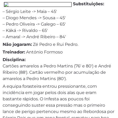
Substituições:
– Sérgio Leite -> Maia – 45′
– Diogo Mendes -> Sousa – 45′
– Pedro Oliveira -> Galego – 65′
– Káká -> Rivaldo – 65′
– Amaral -> André Ribeiro – 84′
Não jogaram:
Zé Pedro e Rui Pedro.
Treinador:
António Formoso
Disciplina:
Cartões amarelos a Pedro Martins (76′ e 80′) e André
Ribeiro (88′). Cartão vermelho por acumulação de
amarelos a Pedro Martins (80′).
A equipa forasteira entrou pressionante, com
incidência em jogar pelos dois alas que eram
bastante rápidos. O Infesta aos poucos foi
conseguindo suster essa pressão mas o primeiro
lance de perigo pertenceu mesmo ao Rebordosa por
Sérgio Reis que em zona frontal, rematou para boa