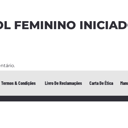
OL FEMININO INICIAD
ntário.
Termos & Condições
Livro De Reclamações
Carta De Ética
Manu