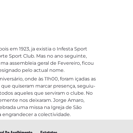
ois em 1923, ja existia o Infesta Sport
rte Sport Club. Mas no ano seguinte,
uma assembleia geral de Fevereiro, ficou
designado pelo actual nome.
iversário, onde às 11h00, foram içadas as
os que quiseram marcar presença, seguiu-
todos aqueles que serviram o clube. No
temente nos deixaram. Jorge Amaro,
lebrada uma missa na Igreja de São
 engrandecer a colectividade.
al De Acolhimento
Estatutos