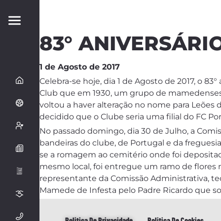
83° ANIVERSÁRI
1 de Agosto de 2017
Celebra-se hoje, dia 1 de Agosto de 2017, o 83° 
Club que em 1930, um grupo de mamedenses, po
voltou a haver alteração no nome para Leões de
decidido que o Clube seria uma filial do FC P
No passado domingo, dia 30 de Julho, a Comissã
bandeiras do clube, de Portugal e da fregues
se a romagem ao cemitério onde foi depositad
mesmo local, foi entregue um ramo de flores
representante da Comissão Administrativa, tec
Mamede de Infesta pelo Padre Ricardo que sou
Politica De Privacidade
Politica De Cookies