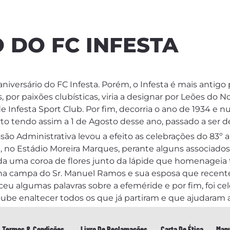
O DO FC INFESTA
aniversário do FC Infesta. Porém, o Infesta é mais antigo p
r paixões clubísticas, viria a designar por Leões do No
 Infesta Sport Club. Por fim, decorria o ano de 1934 e n
orto tendo assim a 1 de Agosto desse ano, passado a ser 
o Administrativa levou a efeito as celebrações do 83º an
ia, no Estádio Moreira Marques, perante alguns associad
a uma coroa de flores junto da lápide que homenageia 
 na campa do Sr. Manuel Ramos e sua esposa que recen
eu algumas palavras sobre a efeméride e por fim, foi ce
be enaltecer todos os que já partiram e que ajudaram a
Termos & Condições
Livro De Reclamações
Carta De Ética
Manu