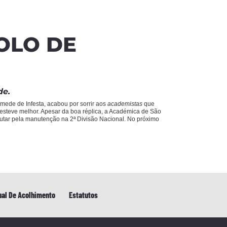
OLO DE
de.
ede de Infesta, acabou por sorrir aos
academistas
que
 esteve melhor. Apesar da boa réplica, a Académica de São
lutar pela manutenção na 2ª Divisão Nacional. No próximo
al De Acolhimento
Estatutos