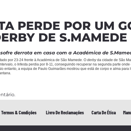
TA PERDE POR UM G
DERBY DE S.MAMEDE
a sofre derrota em casa com a Académica de S.Mame
otado por 23-24 frente à Académica de São Mamede. O
derby
da cidade de São Mam
intervalo, o Infesta perdia por 8-11, conseguindo recuperar na segunda parte onde
 No entanto, a equipa de Paulo Guimarães mostrou que está de corpo e alma para 
antana.
ntário.
Termos & Condições
Livro De Reclamações
Carta De Ética
Manu