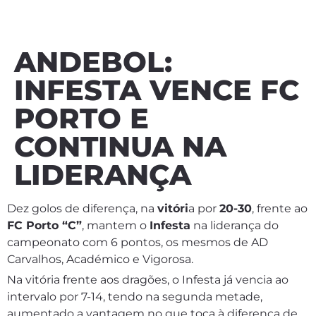
ANDEBOL:
INFESTA VENCE FC
PORTO E
CONTINUA NA
LIDERANÇA
Dez golos de diferença, na
vitóri
a por
20-30
, frente ao
FC Porto “C”
, mantem o
Infesta
na liderança do
campeonato com 6 pontos, os mesmos de AD
Carvalhos, Académico e Vigorosa.
Na vitória frente aos dragões, o Infesta já vencia ao
intervalo por 7-14, tendo na segunda metade,
aumentado a vantagem no que toca à diferença de