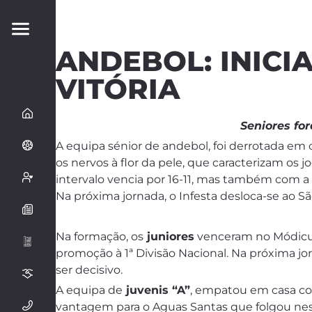
ANDEBOL: INICI
VITÓRIA
Seniores fo
A equipa sénior de andebol, foi derrotada e
os nervos à flor da pele, que caracterizam os 
intervalo vencia por 16-11, mas também com a 
Na próxima jornada, o Infesta desloca-se ao S
Na formação, os
juniores
venceram no Módicus 
promoção à 1ª Divisão Nacional. Na próxima jo
ser decisivo.
A equipa de
juvenis “A”
, empatou em casa co
vantagem para o Aguas Santas que folgou nest