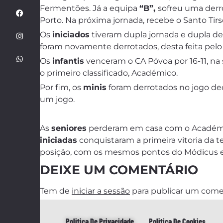
Fermentões.
Já a equipa
“B”,
sofreu uma derr
Porto. Na próxima jornada, recebe o Santo Tirs
Os
iniciados
tiveram dupla jornada e dupla d
foram novamente derrotados, desta feita pelo
Os
infantis
venceram o CA Póvoa por 16-11, na
o primeiro classificado, Académico.
Por fim, os
minis
foram derrotados no jogo dec
um jogo.
As
seniores
perderam em casa com o Académico
iniciadas
conquistaram a primeira vitoria da t
posição, com os mesmos pontos do Módicus e 
DEIXE UM COMENTÁRIO
Tem de
iniciar a sessão
para publicar um come
Politica De Privacidade
Politica De Cookies