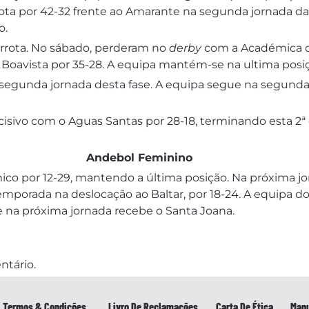
ota por 42-32 frente ao Amarante na segunda jornada d
o.
errota. No sábado, perderam no
derby
com a Académica d
 Boavista por 35-28. A equipa mantém-se na ultima posi
 segunda jornada desta fase. A equipa segue na segunda
isivo com o Aguas Santas por 28-18, terminando esta 2ª
Andebol Feminino
 por 12-29, mantendo a última posição. Na próxima jor
emporada na deslocação ao Baltar, por 18-24. A equipa d
na próxima jornada recebe o Santa Joana.
ntário.
Termos & Condições
Livro De Reclamações
Carta De Ética
Manu