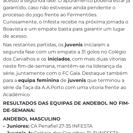
acesso à segunda fase. O apuramento poderia estar já
garantido, caso não estivesse ainda pendente o
processo do jogo frente ao Fermentões.
Curiosamente, o Infesta recebe na próxima jornada o
Boavista e um empate basta para garantir um lugar
de acesso.
Nas restantes partidas, os
juvenis
iniciaram a
segunda fase com um empate a 31 golos no Colégio
dos Carvalhos e os
iniciados
, com mais duas vitorias
neste fim-de-semana, mantêm-se na liderança da
série, juntamente com o FC Gaia. Destaque também
para a
equipa feminina
de
juvenis
que terminou a
série da Taça da A.A.Porto com uma vitoria frente ao
Académico.
RESULTADOS DAS EQUIPAS DE ANDEBOL NO FIM-
DE-SEMANA:
ANDEBOL MASCULINO
– Juniores:
CA Penafiel 27-35 INFESTA