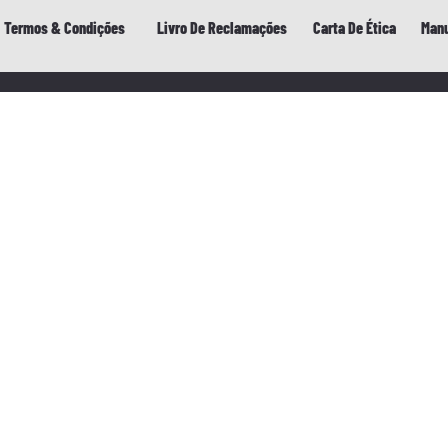
Termos & Condições
Livro De Reclamações
Carta De Ética
Manu