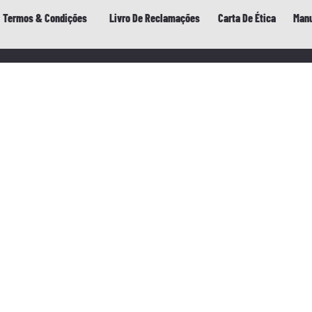
Termos & Condições
Livro De Reclamações
Carta De Ética
Manu