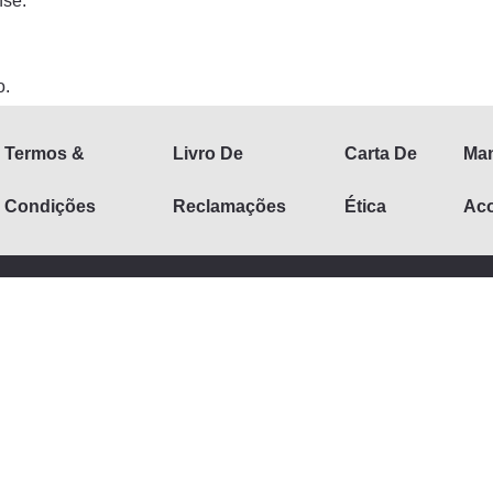
nse.
o.
Termos &
Livro De
Carta De
Man
Condições
Reclamações
Ética
Aco