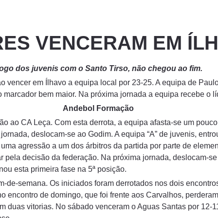
RES VENCERAM EM ÍL
ogo dos juvenis com o Santo Tirso, não chegou ao fim.
 ao vencer em Ílhavo a equipa local por 23-25. A equipa de Pa
o marcador bem maior. Na próxima jornada a equipa recebe o líd
Andebol Formação
ção ao CA Leça. Com esta derrota, a equipa afasta-se um pouc
 jornada, deslocam-se ao Godim. A equipa “A” de juvenis, entr
uma agressão a um dos árbitros da partida por parte de elemen
dar pela decisão da federação. Na próxima jornada, deslocam-se
inou esta primeira fase na 5ª posição.
 fim-de-semana. Os iniciados foram derrotados nos dois encontr
no encontro de domingo, que foi frente aos Carvalhos, perdera
com duas vitorias. No sábado venceram o Aguas Santas por 12-