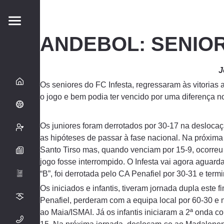
ANDEBOL: SENIO
J
Os seniores do FC Infesta, regressaram às vitorias
o jogo e bem podia ter vencido por uma diferença n
Os juniores foram derrotados por 30-17 na desloca
as hipóteses de passar à fase nacional. Na próxima
Santo Tirso mas, quando venciam por 15-9, ocorreu 
jogo fosse interrompido. O Infesta vai agora aguar
“B”, foi derrotada pelo CA Penafiel por 30-31 e term
Os iniciados e infantis, tiveram jornada dupla este
Penafiel, perderam com a equipa local por 60-30 e 
ao Maia/ISMAI. Já os infantis iniciaram a 2ª onda 