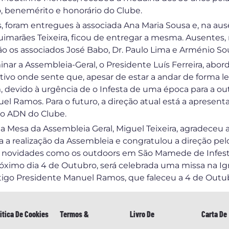
to, benemérito e honorário do Clube.
 foram entregues à associada Ana Maria Sousa e, na ausê
Guimarães Teixeira, ficou de entregar a mesma. Ausente
ão os associados José Babo, Dr. Paulo Lima e Arménio So
inar a Assembleia-Geral, o Presidente Luís Ferreira, a
vo onde sente que, apesar de estar a andar de forma le
devido à urgência de o Infesta de uma época para a outr
l Ramos. Para o futuro, a direção atual está a apresent
o ADN do Clube.
da Mesa da Assembleia Geral, Miguel Teixeira, agradeceu 
a a realização da Assembleia e congratulou a direção pe
 novidades como os outdoors em São Mamede de Infesta 
óximo dia 4 de Outubro, será celebrada uma missa na I
tigo Presidente Manuel Ramos, que faleceu a 4 de Outub
itica De Cookies
Termos &
Livro De
Carta De