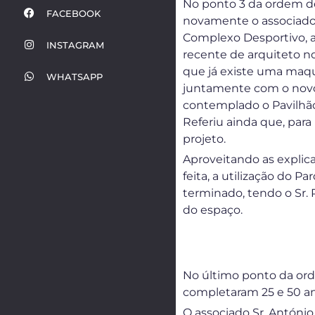
No ponto 3 da ordem de 
FACEBOOK
novamente o associado 
Complexo Desportivo, ao
INSTAGRAM
recente de arquiteto n
que já existe uma maqu
WHATSAPP
juntamente com o novo
contemplado o Pavilhão
Referiu ainda que, para
projeto.
Aproveitando as explica
feita, a utilização do 
terminado, tendo o Sr.
do espaço.
No último ponto da or
completaram 25 e 50 an
O associado Sr. Antóni