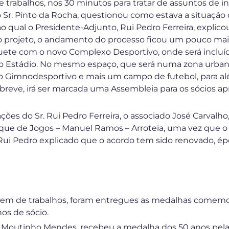
trabalhos, nos 30 minutos para tratar de assuntos de in
Sr. Pinto da Rocha, questionou como estava a situação
 qual o Presidente-Adjunto, Rui Pedro Ferreira, explic
o projeto, o andamento do processo ficou um pouco mais
ete com o novo Complexo Desportivo, onde será incluíd
 Estádio. No mesmo espaço, que será numa zona urban
 Gimnodesportivo e mais um campo de futebol, para alé
 breve, irá ser marcada uma Assembleia para os sócios ap
ções do Sr. Rui Pedro Ferreira, o associado José Carval
Parque de Jogos – Manuel Ramos – Arroteia, uma vez que o 
 Rui Pedro explicado que o acordo tem sido renovado, ép
dem de trabalhos, foram entregues as medalhas comemor
os de sócio.
o Moutinho Mendes, recebeu a medalha dos 50 anos pela