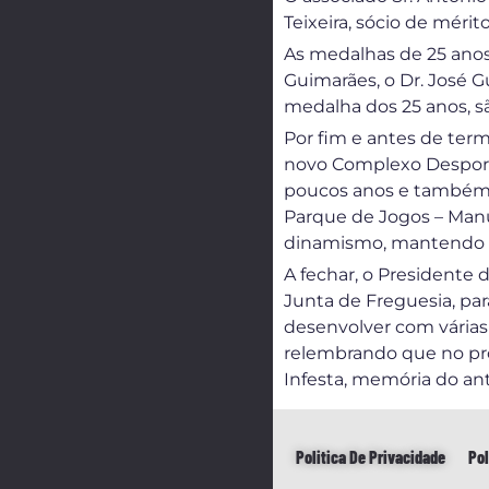
Teixeira, sócio de méri
As medalhas de 25 anos,
Guimarães, o Dr. José 
medalha dos 25 anos, s
Por fim e antes de term
novo Complexo Desporti
poucos anos e também, 
Parque de Jogos – Manue
dinamismo, mantendo 
A fechar, o Presidente 
Junta de Freguesia, par
desenvolver com várias
relembrando que no pr
Infesta, memória do an
Politica De Privacidade
Pol