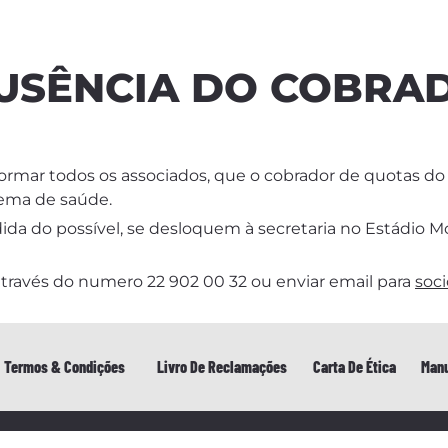
USÊNCIA DO COBRA
ormar todos os associados, que o cobrador de quotas do C
ema de saúde.
da do possível, se desloquem à secretaria no Estádio M
através do numero 22 902 00 32 ou enviar email para
soc
Termos & Condições
Livro De Reclamações
Carta De Ética
Manu