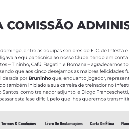
 COMISSÃO ADMINIS
domingo, entre as equipas seniores do F. C. de Infesta e
 ligava a equipa técnica ao nosso Clube, tendo em conta 
tos – Tininho, Cafú, Bagatin e Romana – agradecemos t
endo que aos cinco desejamos as maiores felicidades fut
liderada por
Bruninho
que, enquanto jogador, represe
do também iniciado a sua carreira de treinador no Infest
ntos, como treinador adjunto, e Diogo Franceschetti,
ssar esta fase difícil, pelo que lhes queremos transmitir
Termos & Condições
Livro De Reclamações
Carta De Ética
Manu