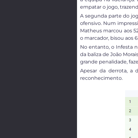
empatar o jogo, trazen
A segunda parte do jog
ofensivo. Num impress
Matheus marcou aos 52 m
o marcador, bisou aos 
No entanto, o Infesta n
da baliza de João Mora
grande penalidade, faze
Apesar da derrota, a 
reconhecimento.