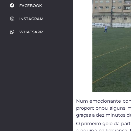
FACEBOOK
INSTAGRAM
WHATSAPP
Num emocionante confr
proporcionou alguns m
graças a dez minutos d
O primeiro golo da part
a equipa na liderança.