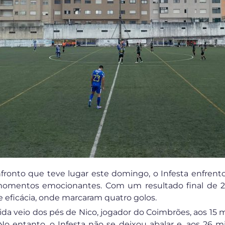
onto que teve lugar este domingo, o Infesta enfren
omentos emocionantes. Com um resultado final de 2-5
e eficácia, onde marcaram quatro golos.
ida veio dos pés de Nico, jogador do Coimbrões, aos 15 
 No entanto, o Infesta não se deixou abalar e, aos 26 