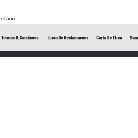
ntário.
Termos & Condições
Livro De Reclamações
Carta De Ética
Manu