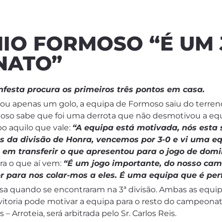
NIO FORMOSO “É UM
NATO”
nfesta procura os primeiros três pontos em casa.
cou apenas um golo, a equipa de Formoso saiu do terren
moso sabe que foi uma derrota que não desmotivou a equ
o aquilo que vale:
“A equipa está motivada, nós esta
s da divisão de Honra, vencemos por 3-0 e vi uma equ
 em transferir o que apresentou para o jogo de dom
ara o que aí vem:
“
É um jogo importante, do nosso ca
r para nos colar-mos a eles. É uma equipa que é pe
sa quando se encontraram na 3ª divisão. Ambas as equ
 vitoria pode motivar a equipa para o resto do campeonato
rroteia, será arbitrada pelo Sr. Carlos Reis.