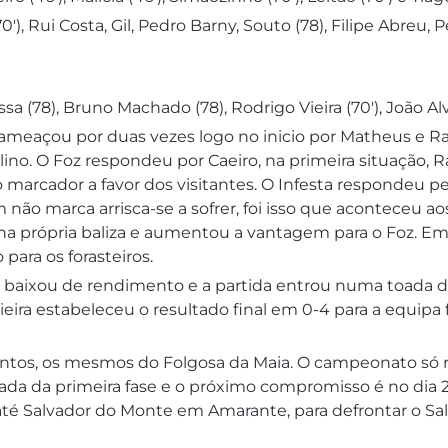
), Rui Costa, Gil, Pedro Barny, Souto (78), Filipe Abreu, P
sa (78), Bruno Machado (78), Rodrigo Vieira (70′), João Alv
meaçou por duas vezes logo no inicio por Matheus e Ra
no. O Foz respondeu por Caeiro, na primeira situação, Ra
 marcador a favor dos visitantes. O Infesta respondeu pe
não marca arrisca-se a sofrer, foi isso que aconteceu a
 na própria baliza e aumentou a vantagem para o Foz. Em
 para os forasteiros.
 baixou de rendimento e a partida entrou numa toada do
ieira estabeleceu o resultado final em 0-4 para a equipa fo
ntos, os mesmos do Folgosa da Maia. O campeonato só r
rnada da primeira fase e o próximo compromisso é no dia 2
 até Salvador do Monte em Amarante, para defrontar o Sa