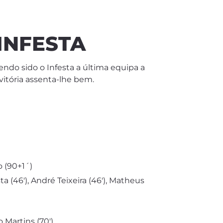
INFESTA
tendo sido o Infesta a última equipa a
vitória assenta-lhe bem.
o (90+1´)
ta (46′), André Teixeira (46′), Matheus
 Martins (70′).