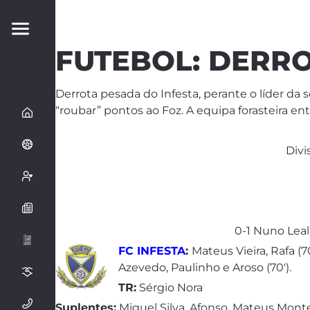
FUTEBOL: DERRO
Derrota pesada do Infesta, perante o líder da 
“roubar” pontos ao Foz. A equipa forasteira e
Divi
0-1 Nuno Leal 
FC INFESTA
:
Mateus Vieira, Rafa (7
Azevedo, Paulinho e Aroso (70′).
TR:
Sérgio Nora
Suplentes:
Miguel Silva, Afonso, Mateus Monteiro