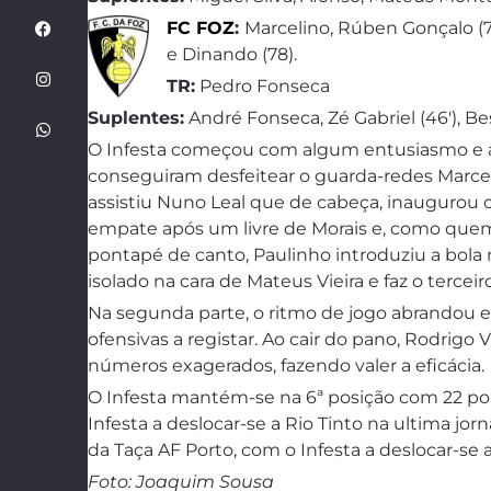
FC FOZ
:
Marcelino, Rúben Gonçalo (70′
e Dinando (78).
TR:
Pedro Fonseca
Suplentes:
André Fonseca, Zé Gabriel (46′), Bes
O Infesta começou com algum entusiasmo e a
conseguiram desfeitear o guarda-redes Marceli
assistiu Nuno Leal que de cabeça, inaugurou o
empate após um livre de Morais e, como quem 
pontapé de canto, Paulinho introduziu a bola
isolado na cara de Mateus Vieira e faz o terceiro
Na segunda parte, o ritmo de jogo abrandou e
ofensivas a registar. Ao cair do pano, Rodrigo V
números exagerados, fazendo valer a eficácia.
O Infesta mantém-se na 6ª posição com 22 po
Infesta a deslocar-se a Rio Tinto na ultima jo
da Taça AF Porto, com o Infesta a deslocar-se
Foto: Joaquim Sousa