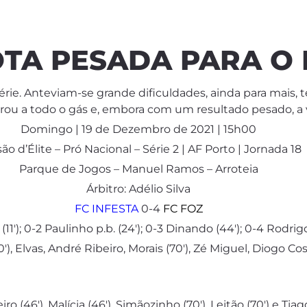
TA PESADA PARA O 
série. Anteviam-se grande dificuldades, ainda para mais, 
ntrou a todo o gás e, embora com um resultado pesado, a 
Domingo | 19 de Dezembro de 2021 | 15h00
são d’Élite – Pró Nacional – Série 2 | AF Porto | Jornada 18
Parque de Jogos – Manuel Ramos – Arroteia
Árbitro: Adélio Silva
FC INFESTA
0-4
FC FOZ
(11′); 0-2 Paulinho p.b. (24′); 0-3 Dinando (44′); 0-4 Rodrig
0′), Elvas, André Ribeiro, Morais (70′), Zé Miguel, Diogo Cos
 (46′), Malícia (46′), Simãozinho (70′), Leitão (70′) e Tiago