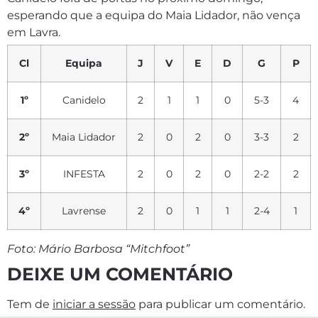
esperando que a equipa do Maia Lidador, não vença
em Lavra.
Cl
Equipa
J
V
E
D
G
P
1º
Canidelo
2
1
1
0
5-3
4
2º
Maia Lidador
2
0
2
0
3-3
2
3º
INFESTA
2
0
2
0
2-2
2
4º
Lavrense
2
0
1
1
2-4
1
Foto: Mário Barbosa “Mitchfoot”
DEIXE UM COMENTÁRIO
Tem de
iniciar a sessão
para publicar um comentário.