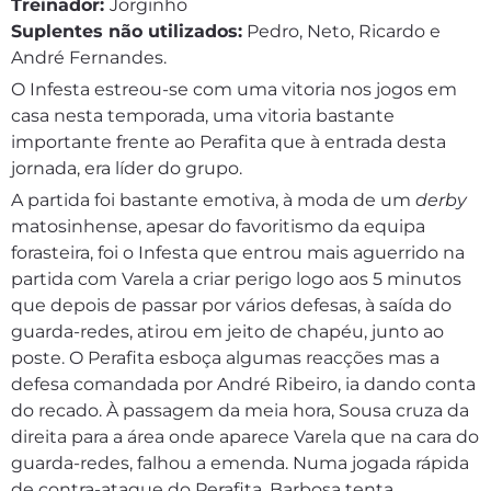
Treinador:
Jorginho
Suplentes não utilizados:
Pedro, Neto, Ricardo e
André Fernandes.
O Infesta estreou-se com uma vitoria nos jogos em
casa nesta temporada, uma vitoria bastante
importante frente ao Perafita que à entrada desta
jornada, era líder do grupo.
A partida foi bastante emotiva, à moda de um
derby
matosinhense, apesar do favoritismo da equipa
forasteira, foi o Infesta que entrou mais aguerrido na
partida com Varela a criar perigo logo aos 5 minutos
que depois de passar por vários defesas, à saída do
guarda-redes, atirou em jeito de chapéu, junto ao
poste. O Perafita esboça algumas reacções mas a
defesa comandada por André Ribeiro, ia dando conta
do recado. À passagem da meia hora, Sousa cruza da
direita para a área onde aparece Varela que na cara do
guarda-redes, falhou a emenda. Numa jogada rápida
de contra-ataque do Perafita, Barbosa tenta