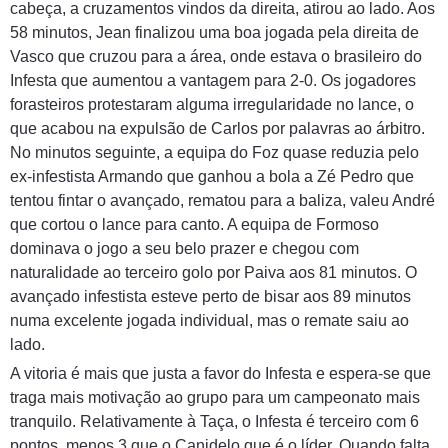
cabeça, a cruzamentos vindos da direita, atirou ao lado. Aos
58 minutos, Jean finalizou uma boa jogada pela direita de
Vasco que cruzou para a área, onde estava o brasileiro do
Infesta que aumentou a vantagem para 2-0. Os jogadores
forasteiros protestaram alguma irregularidade no lance, o
que acabou na expulsão de Carlos por palavras ao árbitro.
No minutos seguinte, a equipa do Foz quase reduzia pelo
ex-infestista Armando que ganhou a bola a Zé Pedro que
tentou fintar o avançado, rematou para a baliza, valeu André
que cortou o lance para canto. A equipa de Formoso
dominava o jogo a seu belo prazer e chegou com
naturalidade ao terceiro golo por Paiva aos 81 minutos. O
avançado infestista esteve perto de bisar aos 89 minutos
numa excelente jogada individual, mas o remate saiu ao
lado.
A vitoria é mais que justa a favor do Infesta e espera-se que
traga mais motivação ao grupo para um campeonato mais
tranquilo. Relativamente à Taça, o Infesta é terceiro com 6
pontos, menos 3 que o Canidelo que é o líder. Quando falta