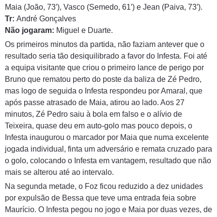
Maia (João, 73′), Vasco (Semedo, 61′) e Jean (Paiva, 73′).
Tr:
André Gonçalves
Não jogaram:
Miguel e Duarte.
Os primeiros minutos da partida, não faziam antever que o
resultado seria tão desiquilibrado a favor do Infesta. Foi até
a equipa visitante que criou o primeiro lance de perigo por
Bruno que rematou perto do poste da baliza de Zé Pedro,
mas logo de seguida o Infesta respondeu por Amaral, que
após passe atrasado de Maia, atirou ao lado. Aos 27
minutos, Zé Pedro saiu à bola em falso e o alívio de
Teixeira, quase deu em auto-golo mas pouco depois, o
Infesta inaugurou o marcador por Maia que numa excelente
jogada individual, finta um adversário e remata cruzado para
o golo, colocando o Infesta em vantagem, resultado que não
mais se alterou até ao intervalo.
Na segunda metade, o Foz ficou reduzido a dez unidades
por expulsão de Bessa que teve uma entrada feia sobre
Maurício. O Infesta pegou no jogo e Maia por duas vezes, de