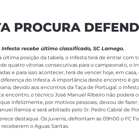
STA PROCURA DEFEN
Infesta recebe último classificado, SC Lamego.
última posição da tabela, o Infesta terá de entrar com t
e quatro vitorias consecutivas para o campeonato, o In
adas e para isso acontecer, terá de vencer hoje, em casa
e diferença do Infesta. A importância deste encontro é g
a, devido aos encontros da Taça de Portugal, o Infesta 
ste encontro, o técnico José Manuel Ribeiro não poderá 
ue infelizmente, por motivos pessoais, deixou de fazer 
uel Ramos e será arbitrado pelo Sr. Pedro Cabral de Po
merece destaque. Os juvenis, defrontam às 09h00 o FC 
s, receberem o Aguas Santas.