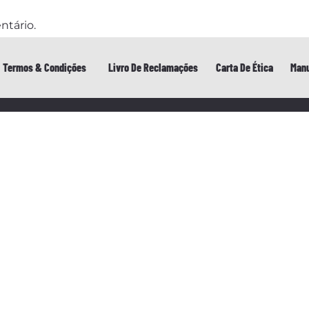
ntário.
Termos & Condições
Livro De Reclamações
Carta De Ética
Manu