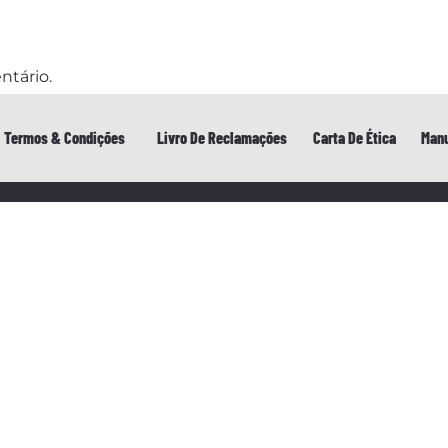
ntário.
Termos & Condições
Livro De Reclamações
Carta De Ética
Manu