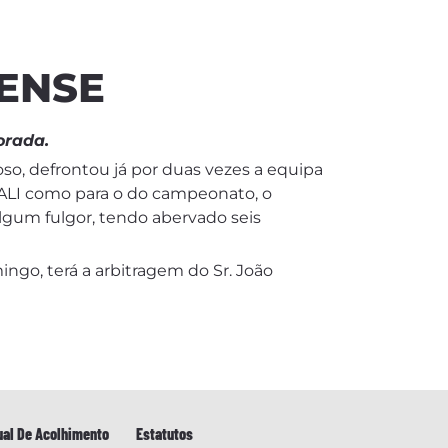
RENSE
orada.
so, defrontou já por duas vezes a equipa
RALI como para o do campeonato, o
algum fulgor, tendo abervado seis
ingo, terá a arbitragem do Sr. João
al De Acolhimento
Estatutos