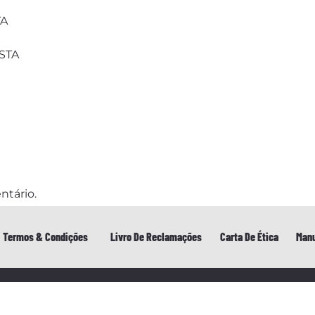
TA
ESTA
ntário.
Termos & Condições
Livro De Reclamações
Carta De Ética
Manu