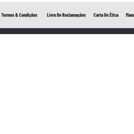
Termos & Condições
Livro De Reclamações
Carta De Ética
Manu