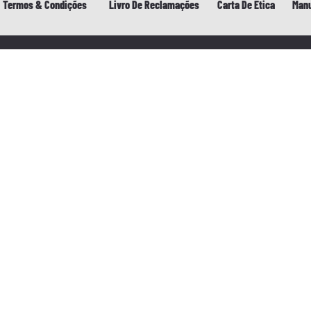
Termos & Condições
Livro De Reclamações
Carta De Ética
Manu