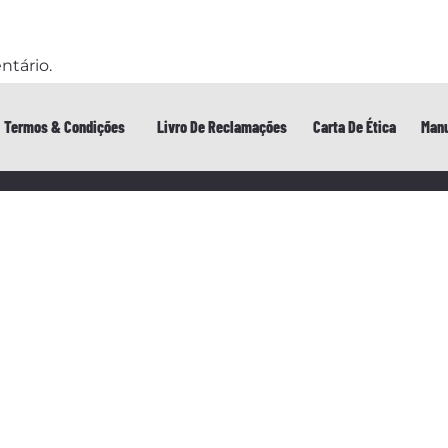
ntário.
Termos & Condições
Livro De Reclamações
Carta De Ética
Manu