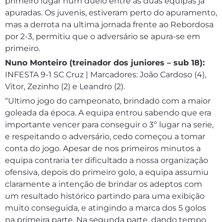
primeiro lugar num duelo entre as duas equipas já
apuradas. Os juvenis, estiveram perto do apuramento,
mas a derrota na ultima jornada frente ao Rebordosa
por 2-3, permitiu que o adversário se apura-se em
primeiro.
Nuno Monteiro (treinador dos juniores – sub 18):
INFESTA 9-1 SC Cruz | Marcadores: João Cardoso (4),
Vitor, Zezinho (2) e Leandro (2).
“Ultimo jogo do campeonato, brindado com a maior
goleada da época. A equipa entrou sabendo que era
importante vencer para conseguir o 3º lugar na serie,
e respeitando o adversário, cedo começou a tomar
conta do jogo. Apesar de nos primeiros minutos a
equipa contraria ter dificultado a nossa organização
ofensiva, depois do primeiro golo, a equipa assumiu
claramente a intenção de brindar os adeptos com
um resultado histórico partindo para uma exibição
muito conseguida, e atingindo a marca dos 5 golos
na primeira parte. Na segunda parte, dando tempo