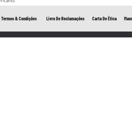
ntário.
Termos & Condições
Livro De Reclamações
Carta De Ética
Manu