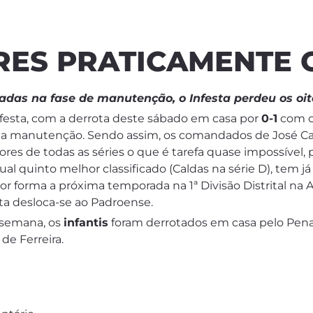
ORES PRATICAMENTE
adas na fase de manutenção, o Infesta perdeu os oit
festa, com a derrota deste sábado em casa por
0-1
com o
nte a manutenção. Sendo assim, os comandados de José Ca
es de todas as séries o que é tarefa quase impossível, p
al quinto melhor classificado (Caldas na série D), tem já 
r forma a próxima temporada na 1ª Divisão Distrital na 
sta desloca-se ao Padroense.
-semana, os
infantis
foram derrotados em casa pelo Pena
de Ferreira.