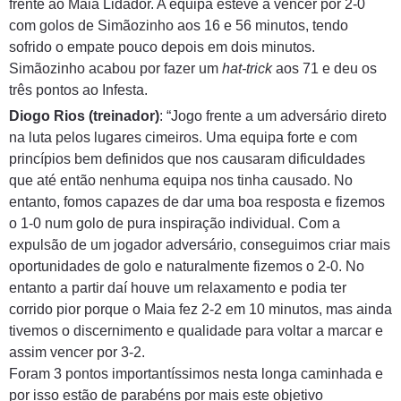
frente ao Maia Lidador. A equipa esteve a vencer por 2-0
com golos de Simãozinho aos 16 e 56 minutos, tendo
sofrido o empate pouco depois em dois minutos.
Simãozinho acabou por fazer um
hat-trick
aos 71 e deu os
três pontos ao Infesta.
Diogo Rios (treinador)
: “Jogo frente a um adversário direto
na luta pelos lugares cimeiros. Uma equipa forte e com
princípios bem definidos que nos causaram dificuldades
que até então nenhuma equipa nos tinha causado. No
entanto, fomos capazes de dar uma boa resposta e fizemos
o 1-0 num golo de pura inspiração individual. Com a
expulsão de um jogador adversário, conseguimos criar mais
oportunidades de golo e naturalmente fizemos o 2-0. No
entanto a partir daí houve um relaxamento e podia ter
corrido pior porque o Maia fez 2-2 em 10 minutos, mas ainda
tivemos o discernimento e qualidade para voltar a marcar e
assim vencer por 3-2.
Foram 3 pontos importantíssimos nesta longa caminhada e
por isso estão de parabéns por mais este objetivo