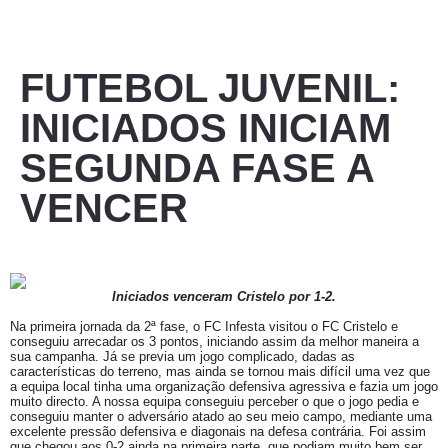
FUTEBOL JUVENIL:
INICIADOS INICIAM
SEGUNDA FASE A
VENCER
Iniciados venceram Cristelo por 1-2.
Na primeira jornada da 2ª fase, o FC Infesta visitou o FC Cristelo e
conseguiu arrecadar os 3 pontos, iniciando assim da melhor maneira a
sua campanha. Já se previa um jogo complicado, dadas as
características do terreno, mas ainda se tornou mais difícil uma vez que
a equipa local tinha uma organização defensiva agressiva e fazia um jogo
muito directo. A nossa equipa conseguiu perceber o que o jogo pedia e
conseguiu manter o adversário atado ao seu meio campo, mediante uma
excelente pressão defensiva e diagonais na defesa contrária. Foi assim
que chegou aos 0-2 ainda na primeira parte, que podiam muito bem ser