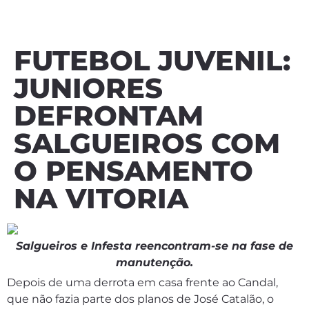
FUTEBOL JUVENIL:
JUNIORES
DEFRONTAM
SALGUEIROS COM
O PENSAMENTO
NA VITORIA
Salgueiros e Infesta reencontram-se na fase de
manutenção.
Depois de uma derrota em casa frente ao Candal,
que não fazia parte dos planos de José Catalão, o