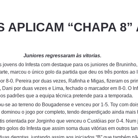
S APLICAM “CHAPA 8”
Juniores regressaram às vitorias.
ovens do Infesta com destaque para os juniores de Bruninho, q
arte, marcou o único golo da partida que deu os três pontos ao I
r 8-0. Pereira por duas vezes, Rafinha e Migas, fizeram os pr
 Dani por duas vezes e Lima, fechado o marcador em 8-0. O Inf
dos padrões que a equipa técnica pretende para a temporada.
cou-se ao terreno do Bougadense e venceu por 1-5. Toy com doi
z, dominou o jogo por completo, tendo desperdiçado ainda mais
tis orientada por Jorginho que venceu o Custóias por 0-4. Num 
ro golos do Infesta que assim soma duas vitórias em outros tan
 duas derrotas, juntando assim aos iniciados “B” que também n