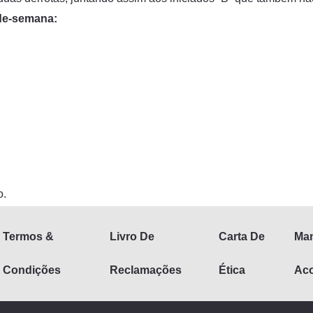
-de-semana:
o.
Termos &
Livro De
Carta De
Man
Condições
Reclamações
Ética
Aco