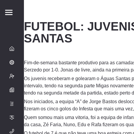
FUTEBOL: JUVENI
SANTAS
Fim-de-semana bastante produtivo para as camadas j
Serzedo por 1-0. Jonas de livre, ainda na primeira p
Os juvenis receberam e golearam o Águas Santas po
intervalo, tendo na segunda parte Migas novamente,
tendo na segunda metade da partida, estado perto 
Nos iniciados, a equipa “A” de Jorge Bastos deslo
fizeram os cinco golos do Infesta que mais uma ve
Quem somou mais uma vitoria, foi a equipa de infan
da casa, Zé Faria, Nuno, Edu e Rafa fizeram os quat
O futebol de 7 é que não teve uma boa estreia com