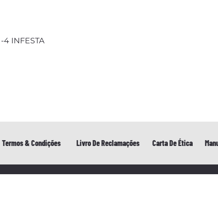
 1-4 INFESTA
Termos & Condições
Livro De Reclamações
Carta De Ética
Manu