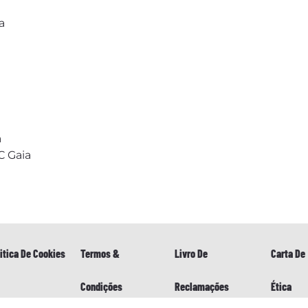
a
a
C Gaia
itica De Cookies
Termos &
Livro De
Carta De
Condições
Reclamações
Ética