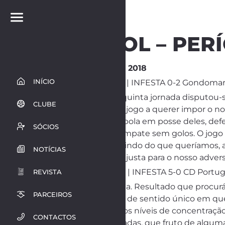
FUTEBOL – PER
24 de Outubro de 2018
INÍCIO
INICIADOS SUB-15 | INFESTA 0-2 Gondoma
Paulo Miranda: “A quinta jornada disputou
CLUBE
Entramos bem no jogo a querer impor o no
controlá-lo com a bola em posse deles, de
SÓCIOS
registava-se um empate sem golos. O jogo 
Mesmo não desistindo do que queríamos, a
NOTÍCIAS
foi possível. Vitória justa para o nosso adv
INICIADOS SUB-14 | INFESTA 5-0 CD Portug
REVISTA
Hélder Silva: “Vitória. Resultado que proc
PARCEIROS
conquistado. Jogo de sentido único em qu
ritmo e baixamos os níveis de concentraçã
CONTACTOS
oportunidades criadas, que fruto de alguma 