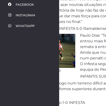
terreno e também azar noutras situações nã
FACEBOOK
equipa técnica. A vitória de hoje não faz 
INSTAGRAM
apenas nos tem que dar mais força para co
poderemos ser felizes no final.”
WHATSAPP
INFANTIS SUB-13 | INFESTA 5-0 Ramaldens
Paulo Dias: “T
entrou mais f
remate à entr
Ainda que num
num penalti d
O Infesta seg
equipa do Pera
Foto: Carla Ferreira
INFANTIS SUB
Francisco Lopes: “Jogo num terreno difícil
facilidades e onde fomos superiores durante
RESULTADOS
– Seniores: Canidelo 1-0 INFESTA