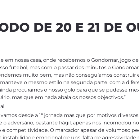
ÍODO DE 20 E 21 DE 
r
-se em nossa casa, onde recebemos o Gondomar, jogo de 
sso futebol, mas com o passar dos minutos o Gondomar 
fendemos muito bem, mas não conseguíamos construir e ch
manteve o mesmo estilo na segunda parte, com a difere
inda procuramos o nosso golo para que se pudesse me
ersário, mas que em nada abala os nossos objectivos.”
al
urávamos desde a 1ª jornada mas que por motivos diverso
e o adversário, bastante frágil, apenas nos incomodo
o e competitividade. O marcador apesar de volumoso pe
instabilidade emocional de uns, falta de agressividade d