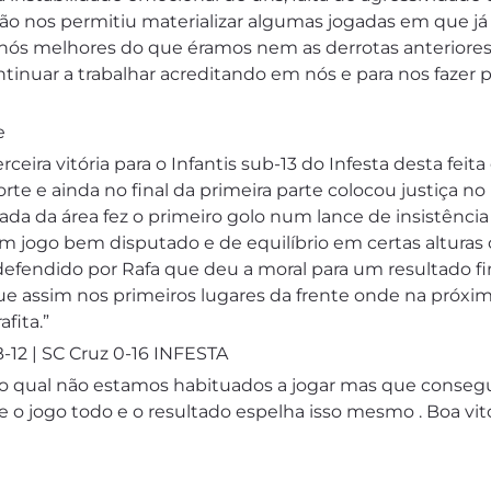
o nos permitiu materializar algumas jogadas em que já 
de nós melhores do que éramos nem as derrotas anteriores
ntinuar a trabalhar acreditando em nós e para nos faze
e
erceira vitória para o Infantis sub-13 do Infesta desta f
orte e ainda no final da primeira parte colocou justiça
ada da área fez o primeiro golo num lance de insistência 
 jogo bem disputado e de equilíbrio em certas alturas 
efendido por Rafa que deu a moral para um resultado fin
ue assim nos primeiros lugares da frente onde na próxima
fita.”
-12 |
SC Cruz 0-16 INFESTA
 ao qual não estamos habituados a jogar mas que consegu
 o jogo todo e o resultado espelha isso mesmo . Boa vitó