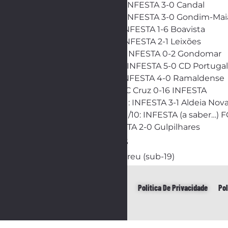
– Juniores sub-19: INFESTA 3-0 Candal
– Juniores sub-18: INFESTA 3-0 Gondim-Mai
– Juvenis sub-17: INFESTA 1-6 Boavista
– Juvenis sub-16: INFESTA 2-1 Leixões
– Iniciados sub-15: INFESTA 0-2 Gondomar
– Iniciados sub-14: INFESTA 5-0 CD Portugal
– Infantis sub-13: INFESTA 4-0 Ramaldense
– Infantis sub-12: SC Cruz 0-16 INFESTA
– Benjamins sub-11: INFESTA 3-1 Aldeia Nov
– Benjamins sub-11/10: INFESTA (a saber…) F
– Veteranos: INFESTA 2-0 Gulpilhares
PRÓXIMOS JOGOS
Foto: Fernando Abreu (sub-19)
Politica De Privacidade
Pol