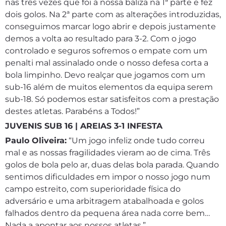
nas três vezes que foi à nossa baliza na 1ª parte e fez
dois golos. Na 2ª parte com as alterações introduzidas,
conseguimos marcar logo abrir e depois justamente
demos a volta ao resultado para 3-2. Com o jogo
controlado e seguros sofremos o empate com um
penalti mal assinalado onde o nosso defesa corta a
bola limpinho. Devo realçar que jogamos com um
sub-16 além de muitos elementos da equipa serem
sub-18. Só podemos estar satisfeitos com a prestação
destes atletas. Parabéns a Todos!”
JUVENIS SUB 16 | AREIAS 3-1 INFESTA
Paulo Oliveira:
“Um jogo infeliz onde tudo correu
mal e as nossas fragilidades vieram ao de cima. Três
golos de bola pelo ar, duas delas bola parada. Quando
sentimos dificuldades em impor o nosso jogo num
campo estreito, com superioridade física do
adversário e uma arbitragem atabalhoada e golos
falhados dentro da pequena área nada corre bem…
Nada a apontar aos nossos atletas.”