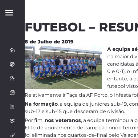
FUTEBOL – RESU
8 de Julho de 2019
A equipa sé
na maior div
candidatas à 
0 e 0-1), o 
entanto, a e
futebol vist
Relativamente à Taça da AF Porto, o Infesta fo
Na formação
, a equipa de juniores sub-19, co
sub-17 e sub-15 que desceram de divisão.
Por fim,
nos veteranos
, a equipa terminou a p
Elite de apuramento de campeão onde terminou
foi eliminada nos quartos-de-final pelo Valad