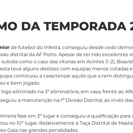
MO DA TEMPORADA 2
nior
de futebol do Infesta, conseguiu desde cedo demon
isão distrital da AF Porto. Apesar de ter tido excelente
subida como o caso das vitorias em Avintes (1-2), Boavista
Infesta teve alguns deslizes com equipas menos cotadas e 
quipa continuou a caracterizar aquilo que a tem distin
oso e bem jogado.
i logo eliminado na 3ª eliminatória, em casa, frente ao A
nseguiu a manutenção na 1ª Divisão Distrital, ao invés da
rimeira fase em 3º lugar e conseguiu a qualificação para 
 no 10º lugar. Relativamente à Taça Distrital de Master
ares-Gaia nas grandes penalidades.