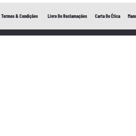
Termos & Condições
Livro De Reclamações
Carta De Ética
Manu