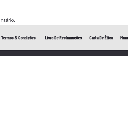
ntário.
Termos & Condições
Livro De Reclamações
Carta De Ética
Manu