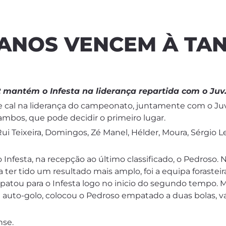
RANOS VENCEM À TA
-2 mantém o Infesta na liderança repartida com o Juv.
 e cal na liderança do campeonato, juntamente com o Ju
mbos, que pode decidir o primeiro lugar.
 Rui Teixeira, Domingos, Zé Manel, Hélder, Moura, Sérgio L
 do Infesta, na recepção ao último classificado, o Pedro
 ter tido um resultado mais amplo, foi a equipa foraste
mpatou para o Infesta logo no inicio do segundo tempo. 
auto-golo, colocou o Pedroso empatado a duas bolas, va
nse.