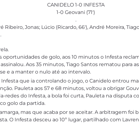
CANIDELO 1-0 INFESTA
1-0 Geovani (71′)
.
 Ribeiro, Jonas; Lúcio (Ricardo, 66′), André Moreira, Tia
.
ela.
es oportunidades de golo, aos 10 minutos o Infesta recl
 assinalou. Aos 35 minutos, Tiago Santos rematou para 
se e a manter o nulo até ao intervalo.
festa que ia controlando o jogo, o Canidelo entrou mai
ção. Pauleta aos 57 e 68 minutos, voltou a obrigar Gouve
redes do Infesta, a bola foi curta, Pauleta na disputa 
co golo da partida.
marga, mas que acaba por se aceitar. A arbitragem foi b
esta. O Infesta desceu ao 10º lugar, partilhado com Lavre