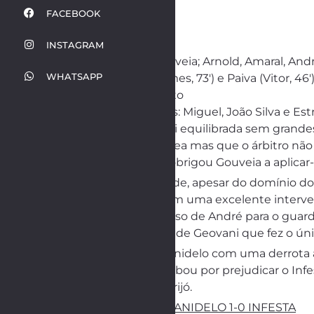
FACEBOOK
INSTAGRAM
INFESTA: Gouveia; Arnold, Amaral, André
WHATSAPP
Ruca (Zé Gomes, 73′) e Paiva (Vitor, 46′)
TR: Jorge Pinto
Não utilizados: Miguel, João Silva e Estr
A primeira parte foi equilibrada sem grand
Paiva na grande área mas que o árbitro não
43 minutos, Nico obrigou Gouveia a aplicar-
Na segunda metade, apesar do domínio do In
brilhar Gouveia com uma excelente interven
minutos, num atraso de André para o guarda-
que ficou à mercê de Geovani que fez o úni
O Infesta sai de Canidelo com uma derrota a
disciplinar que acabou por prejudicar o Inf
Infesta recebe o Grijó.
Galeria de Fotos:
CANIDELO 1-0 INFESTA