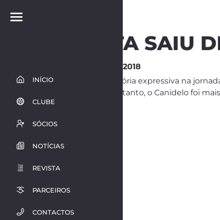
INFESTA SAIU 
21 de Outubro de 2018
INÍCIO
Depois de uma vitória expressiva na jornad
os 3 pontos. No entanto, o Canidelo foi mais
CLUBE
da casa.
SÓCIOS
NOTÍCIAS
REVISTA
PARCEIROS
CONTACTOS