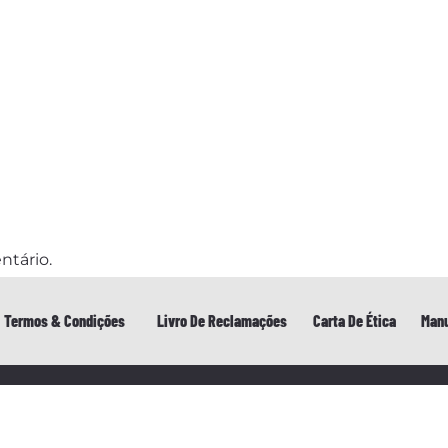
ntário.
Termos & Condições
Livro De Reclamações
Carta De Ética
Manu