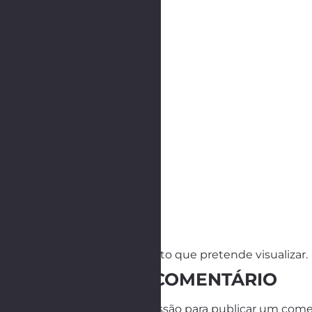
NOTA:
Clique na foto que pretende visualizar.
DEIXE UM COMENTÁRIO
Tem de
iniciar a sessão
para publicar um come