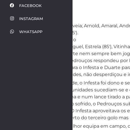
FACEBOOK
INSTAGRAM
INFESTA: Gouveia; Arnold, Amaral, André 
WHATSAPP
e Rui Filipe (85′).
TR: Jorge Pinto
Suplentes: Miguel, Estrela (85′), Vitinha
Numa primeira parte nem sempre bem jogada,
Pouco depois, o Pedrouços respondeu por R
minutos, Arnold para o Infesta e Duarte par
saída do guarda-redes, não desperdiçou e i
Na segunda metade, o Infesta foi dono e se
por cima. As oportunidades sucediam-se e 
assistido por Vitinha e num lance tirado a
Infesta. Com o golo sofrido, o Pedrouços su
no mesmo lance. O Infesta aproveitava os e
Ventura, estado perto do terceiro golo mas 
Vitória justa da melhor equipa em campo, q