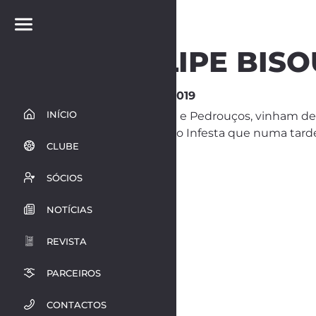
RUI FILIPE BIS
21 de Janeiro de 2019
INÍCIO
Os vizinhos Infesta e Pedrouços, vinham d
partida, porém, foi o Infesta que numa tard
CLUBE
SÓCIOS
NOTÍCIAS
REVISTA
PARCEIROS
CONTACTOS