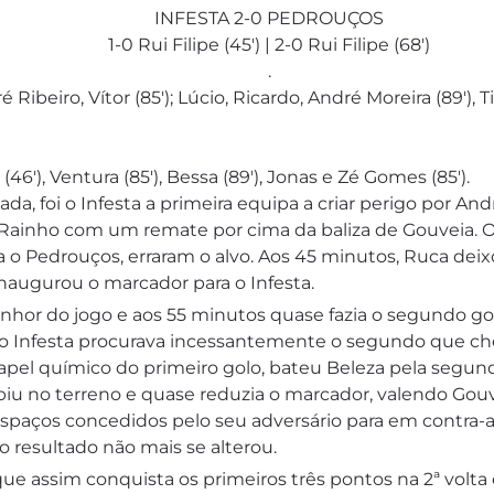
INFESTA 2-0 PEDROUÇOS
1-0 Rui Filipe (45′) | 2-0 Rui Filipe (68′)
.
Ribeiro, Vítor (85′); Lúcio, Ricardo, André Moreira (89′), 
 (46′), Ventura (85′), Bessa (89′), Jonas e Zé Gomes (85′).
 foi o Infesta a primeira equipa a criar perigo por And
ainho com um remate por cima da baliza de Gouveia. O 
a o Pedrouços, erraram o alvo. Aos 45 minutos, Ruca deix
naugurou o marcador para o Infesta.
nhor do jogo e aos 55 minutos quase fazia o segundo gol
o Infesta procurava incessantemente o segundo que che
 papel químico do primeiro golo, bateu Beleza pela segun
biu no terreno e quase reduzia o marcador, valendo Gouv
spaços concedidos pelo seu adversário para em contra-at
o resultado não mais se alterou.
ue assim conquista os primeiros três pontos na 2ª volta 